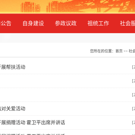
知公告
自身建设
参政议政
祖统工作
社会
您所在的位置：
首页
>>
社
开展帮扶活动
[
[
[
结对关爱活动
[
展捐赠活动 霍卫平出席并讲话
[