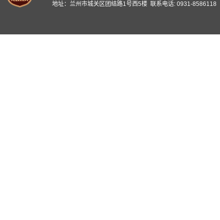
地址：兰州市城关区团结路1号西5楼 联系电话: 0931-8586118