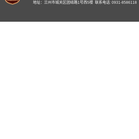
地址：兰州市城关区团结路1号西5楼 联系电话: 0931-8586118