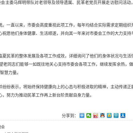
市委会主委马辉明带队对老领导及领导遗属、民革老党员开展走访慰问活动
统。一直以来，市委会高度重视此项工作，每年均结合实际需求定期组织
心祝愿他们身体健康、生活顺遂，并向其一年来对市委会工作的大力支持
年临夏民革的整体发展及各项工作成效，详细询问了他们的身体状况与生活
望老同志们能够一如既往地关心支持市委会各项工作，继续发挥余热，做
献智慧力量。
并纷纷表示，将始终保持健康向上的心态与积极进取的精神，主动传递正
心，努力为推动民革工作再上新台阶贡献自身力量。
分享到：
动会