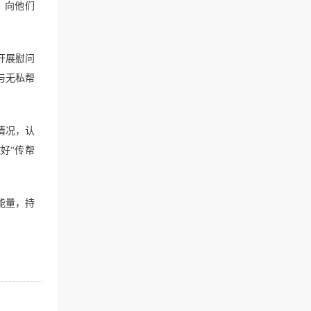
，向他们
开展慰问
与无私帮
情况，认
好“传帮
能量，持