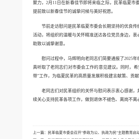
聚力，2月11日在新春佳节即将来临之际，民革临夏
提前致以新春佳节的诚挚问候与美好祝愿。
节前走访慰问是民革临夏市委会长期坚持的优良传
活动，将组织的温暖与关怀精准送达各位党员身边，衷
助致以诚挚谢意。
慰问过程中，马辉明向老同志们简要通报了2025
真听取了老同志们对市委会工作的意见建议。同时，希
带”工作，为临夏民革的高质量发展积极建言献策、贡
老同志们对民革组织的关怀与慰问表示衷心感谢，
续关心支持民革各项工作，做到退休不褪色、离岗不离
上一篇：
民革临夏市委会召开“参政为公、执政为民“主题教育启