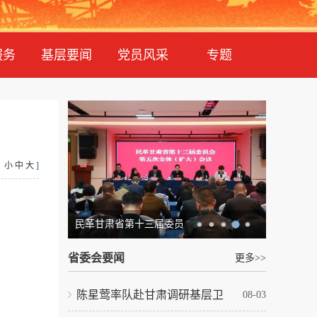
服务
基层要闻
党员风采
专题
：
小
中
大
]
民革甘肃省第十三届委员
省委会要闻
更多>>
陈星莺率队赴甘肃调研基层卫
08-03