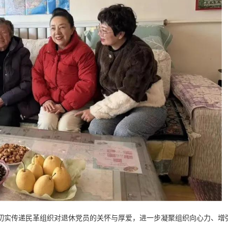
切实传递民革组织对退休党员的关怀与厚爱，进一步凝聚组织向心力、增