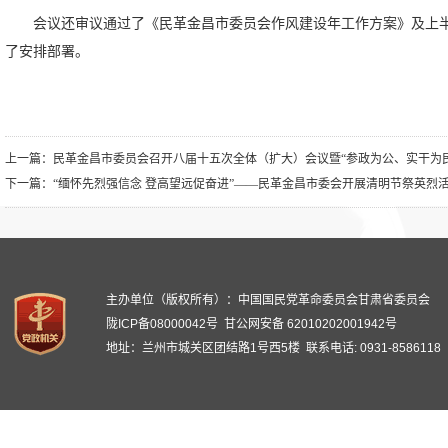
会议还审议通过了《民革金昌市委员会作风建设年工作方案》及上
了安排部署。
上一篇：
民革金昌市委员会召开八届十五次全体（扩大）会议暨“参政为公、实干为
下一篇：
“缅怀先烈强信念 登高望远促奋进”——民革金昌市委会开展清明节祭英烈
主办单位（版权所有）：中国国民党革命委员会甘肃省委员会
陇ICP备08000042号
甘公网安备 62010202001942号
地址：兰州市城关区团结路1号西5楼 联系电话: 0931-8586118