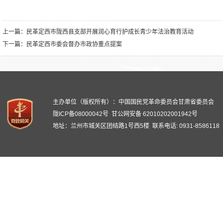
上一篇：
民革定西市陇西县支部开展润心育行护成长青少年法治教育活动
下一篇：
民革定西市委会督办市政协重点提案
主办单位（版权所有）：中国国民党革命委员会甘肃省委员会
陇ICP备08000042号
甘公网安备 62010202001942号
地址：兰州市城关区团结路1号西5楼 联系电话: 0931-8586118