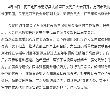
4月18日，民革定西市渭源县支部第四次党员大会召开。定西市政
长张亚丽，民革定西市委会专职副主委、监督委员会主任王耀恒出席会
会议听取并审议了石小林代表第三届委员会所作的工作报告，报告
后，大会严格按照程序选举产生民革渭源县支部第四届委员会。
新当选支部主委纪燕玲作表态发言，衷心感谢组织的培养和全体党员的
尽责、实干担当，推动支部工作再上新台阶，为全县高质量发展贡献民
刘永维在讲话中对民革渭源支部过去五年取得的成绩给予高度评价。向
员，表示敬意和感谢。他希望新一届班子以换届为新起点，强化政治引
为；加强自身建设，固本强基提升组织活力；践行为民宗旨，倾情服务
张亚丽代表中共渭源县委对大会圆满成功表示祝贺，对支部过去工作给
情怀、锤炼过硬队伍、广泛凝聚统战合力，持续推动“参政为公、实干为
写中国式现代化渭源实践新篇章展现新担当、作出新贡献。