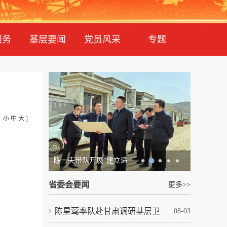
服务
基层要闻
党员风采
专题
：
小
中
大
]
陈一夫带队开展“建立适
省委会要闻
更多>>
陈星莺率队赴甘肃调研基层卫
08-03