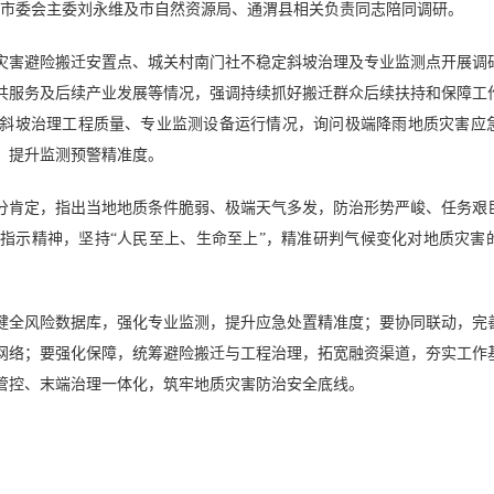
西市委会主委刘永维及市自然资源局、通渭县相关负责同志陪同调研。
灾害避险搬迁安置点、城关村南门社不稳定斜坡治理及专业监测点开展调
共服务及后续产业发展等情况，强调持续抓好搬迁群众后续扶持和保障工
斜坡治理工程质量、专业监测设备运行情况，询问极端降雨地质灾害应
、提升监测预警精准度。
分肯定，指出当地地质条件脆弱、极端天气多发，防治形势严峻、任务艰
指示精神，坚持“人民至上、生命至上”，精准研判气候变化对地质灾害
健全风险数据库，强化专业监测，提升应急处置精准度；要协同联动，完
网络；要强化保障，统筹避险搬迁与工程治理，拓宽融资渠道，夯实工作
管控、末端治理一体化，筑牢地质灾害防治安全底线。