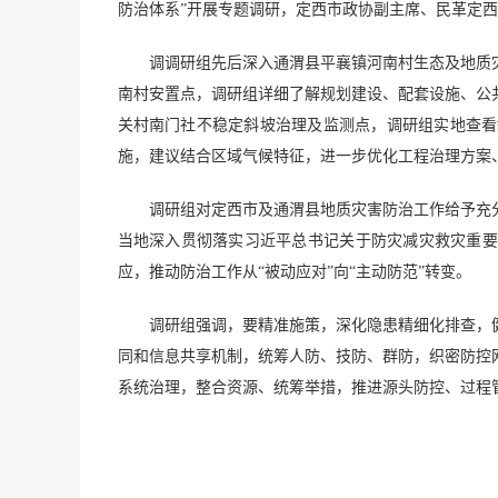
防治体系”开展专题调研，定西市政协副主席、民革定
调调研组先后深入通渭县平襄镇河南村生态及地质
南村安置点，调研组详细了解规划建设、配套设施、公
关村南门社不稳定斜坡治理及监测点，调研组实地查看
施，建议结合区域气候特征，进一步优化工程治理方案
调研组对定西市及通渭县地质灾害防治工作给予充
当地深入贯彻落实习近平总书记关于防灾减灾救灾重要
应，推动防治工作从“被动应对”向“主动防范”转变。
调研组强调，要精准施策，深化隐患精细化排查，
同和信息共享机制，统筹人防、技防、群防，织密防控
系统治理，整合资源、统筹举措，推进源头防控、过程