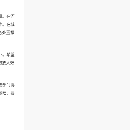
研。在河
作。在城
急处置措
巨。希望
的放大效
善部门协
基础；要