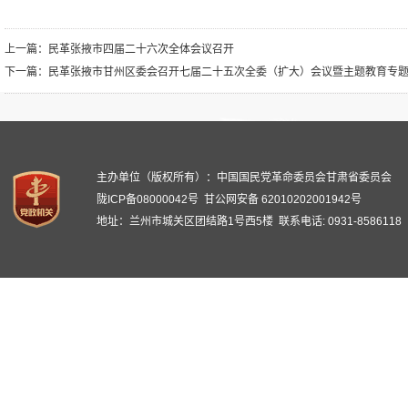
上一篇：
民革张掖市四届二十六次全体会议召开
下一篇：
民革张掖市甘州区委会召开七届二十五次全委（扩大）会议暨主题教育专
主办单位（版权所有）：中国国民党革命委员会甘肃省委员会
陇ICP备08000042号
甘公网安备 62010202001942号
地址：兰州市城关区团结路1号西5楼 联系电话: 0931-8586118