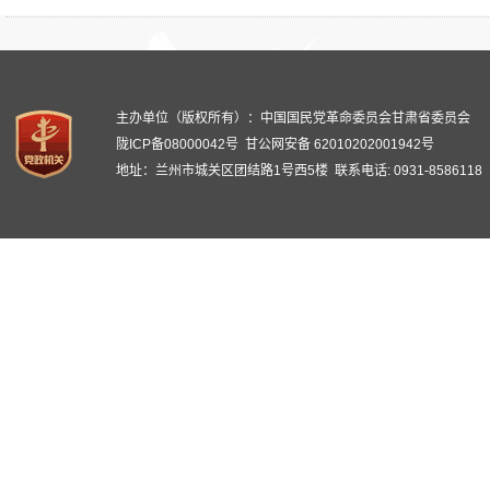
主办单位（版权所有）：中国国民党革命委员会甘肃省委员会
陇ICP备08000042号
甘公网安备 62010202001942号
地址：兰州市城关区团结路1号西5楼 联系电话: 0931-8586118