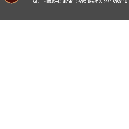
地址：兰州市城关区团结路1号西5楼 联系电话: 0931-8586118