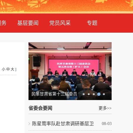
服务
基层要闻
党员风采
专题
：
小
中
大
]
民革甘肃省委会祖统工作
省委会要闻
更多>>
陈星莺率队赴甘肃调研基层卫
08-03