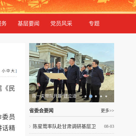
服务
基层要闻
党员风采
专题
：
小
中
大
]
据《民
陈一夫带队开展“建立适
省委会要闻
更多>>
命委员
陈星莺率队赴甘肃调研基层卫
08-03
讲话精