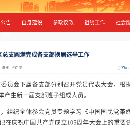
知公告
自身建设
参政议政
祖统工作
社会
区总支圆满完成各支部换届选举工作
 浏览：637 次
[ 字体
支委员会下属各支部分别召开党员代表大会，
根
举产生新一届支部班子
组成人员
。
务，组织全体参会党员专题学习《中国国民党革
记在庆祝中国共产党成立
105周年大会上的重要