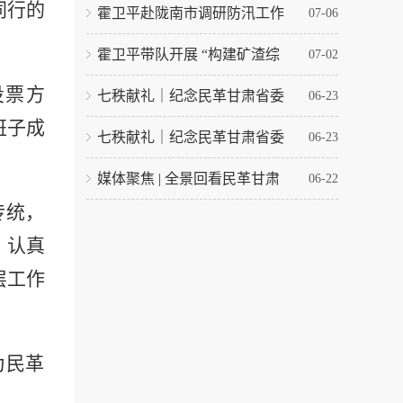
同行的
霍卫平赴陇南市调研防汛工作
07-06
霍卫平带队开展 “构建矿渣综
07-02
投票
方
七秩献礼｜纪念民革甘肃省委
06-23
班子成
七秩献礼｜纪念民革甘肃省委
06-23
媒体聚焦 | 全景回看民革甘肃
06-22
传统，
，认真
层工作
为民革